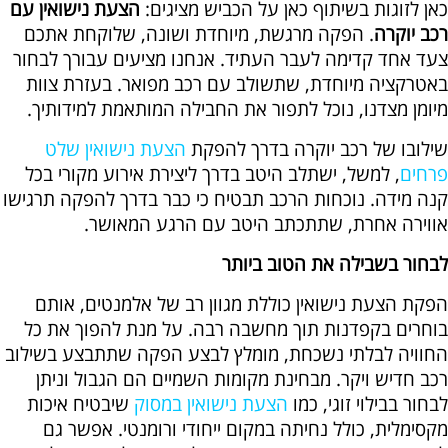
כאן לזוגות בשיתוף כאן על הכביש מציגים:
הצעת נישואין עם
רכב
יוקרה
. הפקה מרגשת, מיוחדת ושונה, שלוקחת אתכם
צעד אחד קדימה לעבר העתיד. אנחנו מציעים עבורך לבחור
באטרקציה מיוחדת, שתשולב עם רכב מפואר. בעזרת צוות
מיומן מצדנו, נוכל לתפור את החבילה המותאמת למידותיך.
שילובו של רכב יוקרה בדרך להפקת
הצעת נישואין שלט
פרחים
, למשל, ישתלב היטב בדרך ליצירת אירוע מקורי בכל
קנה מידה. נוכחות הרכב תבטיח כי כבר בדרך להפקה תרגישו
אווירה אחרת, שתתכתב היטב עם הרגע המאושר.
לבחור בשבילה את הטוב ביותר
הפקת הצעת נישואין כוללת מגוון רב של אלמנטים, אותם
בוחרים בקפדנות תוך מחשבה רבה. על מנת להפוך את כל
החוויה לבלתי נשכחת, מומלץ לבצע הפקה שתתבצע בשילוב
רכב חדיש ויקר. מבחינת מקומות השמיים הם הגבול וניתן
לבחור בבילוי זוגי, כמו
הצעת נישואין במסוק
שיבטיח איכות
מקסימלית, כולל נחיתה במקום ייחודי ורומנטי. אפשר גם