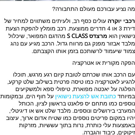
מה נציע עבורכם מעולם התחבורה?
רכבי יוקרה
עולים כסף רב, ולעיתים משתווים למחיר של
דירת 3 או 4 חדרים ממוצעת. רכב מומלץ להפקת הצעת
S CLASS
נישואין הוא
מרצדס
מהדגם המפואר, שיכלול
מלבד אבזור מפנק גם מרווח גדול. הרכב מגיע עם נהג
צמוד שיעמוד לרשותכם בזמן אותו הקצבתם.
הפקה מקורית או אטרקציה
עם הרכב אותו שכרתם לטובת קיום רגע מרגש, תוכלו
להגיע לאטרקציה כמו טיסה פרטית בשילוב שלט קרקע,
הפלגה על יאכטה מפוארת, טיפולי ספא ולמשקיעים
במיוחד
כתובת אש להצעת נישואין
על חוף הים, ובמקומות
נוספים כמו מתחם יס פלאנט בראשון לציון, הכותל
המערבי בירושלים ונוספים. מלבד שלט אש או דיגיטלי,
יהיו במקום פריטים נוספים כמו שטיח אדום ארוך, עיצוב
באמצעות עלי כותרת, נרות בתוך עששיות, מזרקות
זיקוקים, כיבוד והגברה.