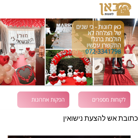
כאן לזוגות - כי שנים
של הצלחה לא
הולכות ברגל!
התקשרו עכשיו
072-3341798
קרא עוד
לקוחות מספרים
הפקות אחרונות
כתובת אש להצעת נישואין