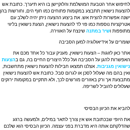
לחיפוש אחר הטבעת המושלמת והלוקיישן בו היא תיערך. כתובת אש
להצעות נישואין תתבצע במקומות פתוחים כמו חוף הים, וחורשות בהן
ישנה אפשרות להצית אש. את ביצוע ההצעה ניתן יהיה לשלב עם
אטרקציות נוספות כמו פוי לד להצעות נישואין, הצעת נישואין בליווי
מתופפות ו
שיר במתנה
שינצח על האווירה.
שומרים על אידיאולוגיה למען הסביבה
אתר כאן לזוגות – הצעות נישואין, מעניק עבור כל אחד מכם את
האפשרות להגן על הסביבה ועל כלל היצורים החיים בה, גם ב
הצעות
נישואין מגניבות
. אצלנו תמצאו חבילות להצעות נישואין מתחשבות,
ואין בהם מה שעלול לסכן או לגרום סבל. כתובת אש להצעות נישואין
מתבצעת אך ורק באזורים מורשים לכך, ולא תתקיים במקומות ירוקים
שעלולים להוביל לשריפה.
להביא את הכיוון הבסיסי
את היופי שבכתובת אש אין צורך לתאר במילים, ולמעשה ברגע
שהדלקתם אותה היא מדברת בפני עצמה. הכיוון הבסיסי הוא שלכם