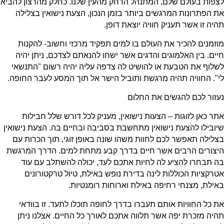
לצפות בעולם שלם, המתנהל הרחק מהעין שלנו. כחלק מהרצון להביא
את הפתרונות המרגשים ביותר בזמן הנכון, הצעת נישואין בצלילה
תהיה זו אשר תעניק חוויה יוצאת דופן.
מוזמנים להכיר את העולם בו למים תפקיד מרכזי וחשוב- להקנות
חיים. בין האלמוגים והדגים אשר ישחו להנאתם לצדכם, ניתן יהיה
לשלוף את הטבעת או להושיט לה צדפה עליה יהיה רשום "התנשאי
לי". החוויה תהיה מרגשת ותוביל הישר אל תוך המסע לעבר החופה.
נעזור לכם להגשים את החלום
אתר כאן לזוגות – הצעות נישואין, מעניק לכל דורש שלל חבילות
שיובילו להצעת נישואין מתחשבת בסביבה ובחיים בה. הצעת נישואין
בצלילה תאפשר לכם לחוות משהו שונה באופן זוגי, תוך הכרות עם
היצורים הרבים אשר חיים בדרך קבע מתחת למים. הדרך המרגשת
בה תבחרו להציע לה לחיות אתכם לעד, יכולה להשתלב עם עוד
אטרקציות הכוללות לינה בדירת נופש באילת, טיול טרקטורונים
באילת, מצנחי רחיפה באילת וארוחות רומנטיות.
את כל החוויות אותם תעברו בדרך לחופה תוכלו לתעד. זו בוודאי
תהיה מזכרת יפה אשר תלווה אתכם לאורך כל החיים. אצלנו ניתן