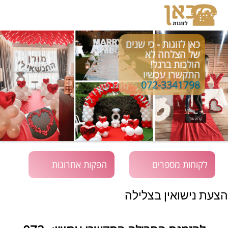
כאן לזוגות - כי שנים
של הצלחה לא
הולכות ברגל!
התקשרו עכשיו
072-3341798
קרא עוד
לקוחות מספרים
הפקות אחרונות
הצעת נישואין בצלילה