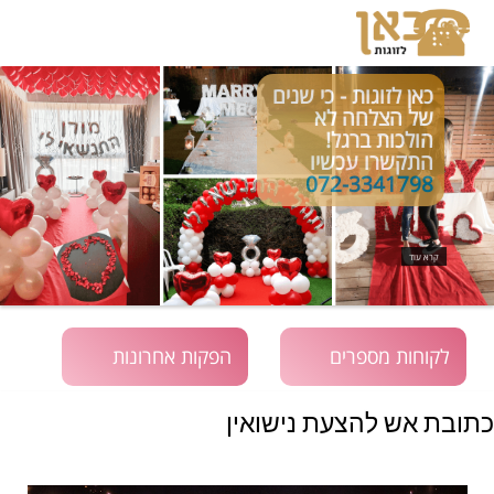
כאן לזוגות - כי שנים
של הצלחה לא
הולכות ברגל!
התקשרו עכשיו
072-3341798
קרא עוד
לקוחות מספרים
הפקות אחרונות
כתובת אש להצעת נישואין