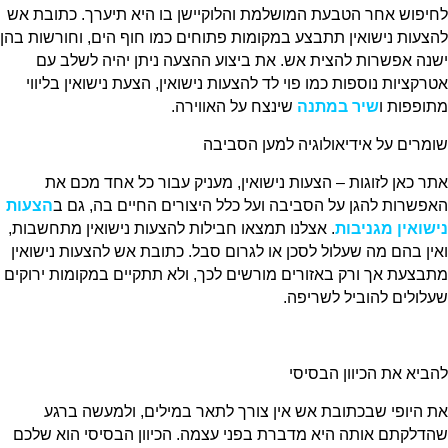
לחיפוש אחר הטבעת המושלמת והלוקיישן בו היא תיערך. כתובת אש
להצעות נישואין תתבצע במקומות פתוחים כמו חוף הים, וחורשות בהן
ישנה אפשרות להצית אש. את ביצוע ההצעה ניתן יהיה לשלב עם
אטרקציות נוספות כמו פוי לד להצעות נישואין, הצעת נישואין בליווי
מתופפות ו
שיר במתנה
שינצח על האווירה.
שומרים על אידיאולוגיה למען הסביבה
אתר כאן לזוגות – הצעות נישואין, מעניק עבור כל אחד מכם את
האפשרות להגן על הסביבה ועל כלל היצורים החיים בה, גם ב
הצעות
נישואין מגניבות
. אצלנו תמצאו חבילות להצעות נישואין מתחשבות,
ואין בהם מה שעלול לסכן או לגרום סבל. כתובת אש להצעות נישואין
מתבצעת אך ורק באזורים מורשים לכך, ולא תתקיים במקומות ירוקים
שעלולים להוביל לשריפה.
להביא את הכיוון הבסיסי
את היופי שבכתובת אש אין צורך לתאר במילים, ולמעשה ברגע
שהדלקתם אותה היא מדברת בפני עצמה. הכיוון הבסיסי הוא שלכם