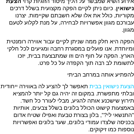
אירוע השיא שמבשר על הליך מיסוד הזוגיות קרוי
הצעת
נישואין
. כיום ניתן לקיים הפקה מקצועית בשלל דרכים
מקוריות, כולל את אלו שלא חשבתם שקיימות. יצרנו
עבורכם מגוון אפשרויות לבחירה, על מנת לקלוע לטעם
מגוון.
הפקה היא חלק ממה שניתן לקיים עבור אווירה רומנטית
ומיוחדת. אנו פועלים במסגרת רחבה ומגיעים לכל חלקי
הארץ. הפקה על חוף הים וזו שמתבצעת בבית, יזכו
לתשומת לב רבה תוך הקפדה על כל פרט.
להפתיע אותה במרחב הביתי
הצעת נישואין בבית
תאפשר לך להציע לה באווירה ייחודית
ובלתי מתפשרת. במקום זה יהיה גם קל יותר להמציא
תירוץ שישכנע אותה להגיע, מבלי לעורר כל חשד.
באמצעות קישוט הכולל בלונים בשלל צבעים, אותיות
"התנשאי לי?", בלון בצורת טבעת ואפילו שטיח אדום
בכניסה שלצדו עמודי בלונים, שער בלונים ואפשרויות
נוספות כמו זיקוקים.