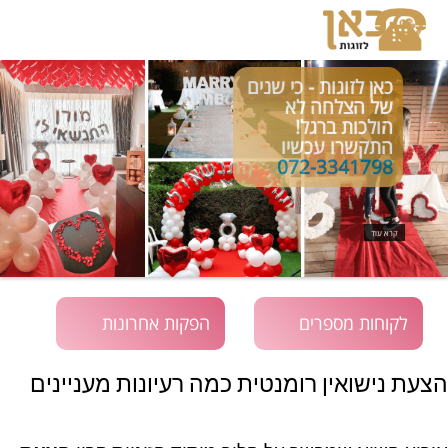
כאן לזוגות - כי שנים
של הצלחה לא
הולכות ברגל!
התקשרו עכשיו
072-3341798
קרא עוד
לקוחות מספרים
הפקות אחרונות
הצעת נישואין רומנטית כמה רעיונות מעניינים