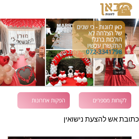
כאן לזוגות - כי שנים
של הצלחה לא
הולכות ברגל!
התקשרו עכשיו
072-3341798
קרא עוד
לקוחות מספרים
הפקות אחרונות
כתובת אש להצעת נישואין