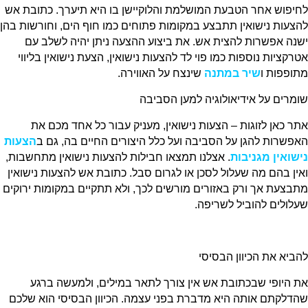
לחיפוש אחר הטבעת המושלמת והלוקיישן בו היא תיערך. כתובת אש
להצעות נישואין תתבצע במקומות פתוחים כמו חוף הים, וחורשות בהן
ישנה אפשרות להצית אש. את ביצוע ההצעה ניתן יהיה לשלב עם
אטרקציות נוספות כמו פוי לד להצעות נישואין, הצעת נישואין בליווי
מתופפות ו
שיר במתנה
שינצח על האווירה.
שומרים על אידיאולוגיה למען הסביבה
אתר כאן לזוגות – הצעות נישואין, מעניק עבור כל אחד מכם את
האפשרות להגן על הסביבה ועל כלל היצורים החיים בה, גם ב
הצעות
נישואין מגניבות
. אצלנו תמצאו חבילות להצעות נישואין מתחשבות,
ואין בהם מה שעלול לסכן או לגרום סבל. כתובת אש להצעות נישואין
מתבצעת אך ורק באזורים מורשים לכך, ולא תתקיים במקומות ירוקים
שעלולים להוביל לשריפה.
להביא את הכיוון הבסיסי
את היופי שבכתובת אש אין צורך לתאר במילים, ולמעשה ברגע
שהדלקתם אותה היא מדברת בפני עצמה. הכיוון הבסיסי הוא שלכם