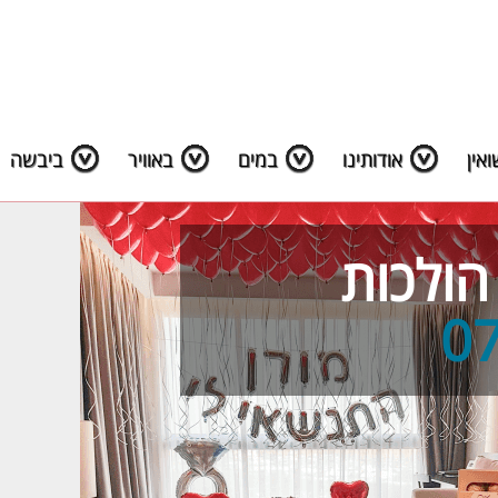
אין
אודותינו
במים
באוויר
ביבשה
הולכות
0