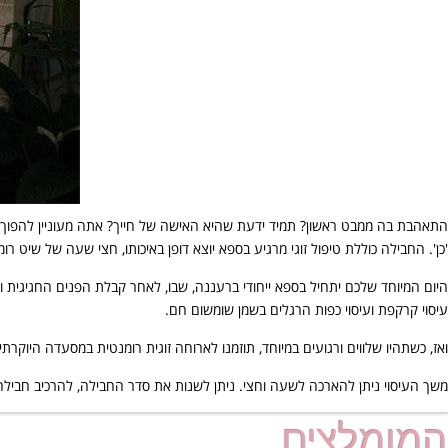
התאהבת בה ממבט ראשון? תמיד ידעת שהיא האישה של חייך? אתה מעוניין להפוך את
'כן'. החבילה כוללת טיפול זוגי מרגיע בספא יוצא דופן באיכותו, חצי שעה של שיט רו
היום המיוחד שלכם יתחיל בספא ייחודי ברעננה, שבו, לאחר קבלת הפנים החגיגית ול
עיסוי קרקפת ועיסוי כפות הרגלים בשמן שומשום חם.
ואז, כשתהיו שלווים ורגועים במיוחד, תוזמנו לארוחה זוגית רומנטית במסעדה היו
משך העיסוי ניתן להארכה לשעה וחצי. ניתן לשנות את סדר החבילה, להרכיב חבילה
המומלצים