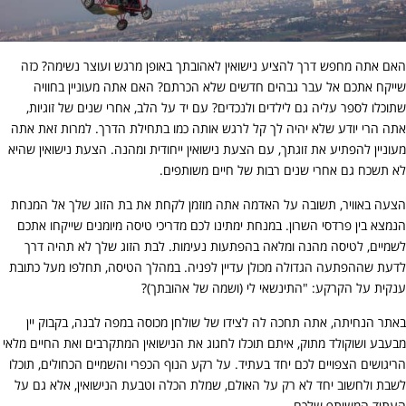
האם אתה מחפש דרך להציע נישואין לאהובתך באופן מרגש ועוצר נשימה? כזה
שייקח אתכם אל עבר גבהים חדשים שלא הכרתם? האם אתה מעוניין בחוויה
שתוכלו לספר עליה גם לילדים ולנכדים? עם יד על הלב, אחרי שנים של זוגיות,
אתה הרי יודע שלא יהיה לך קל לרגש אותה כמו בתחילת הדרך. למרות זאת אתה
מעוניין להפתיע את זוגתך, עם הצעת נישואין ייחודית ומהנה. הצעת נישואין שהיא
לא תשכח גם אחרי שנים רבות של חיים משותפים.
הצעה באוויר, תשובה על האדמה אתה מוזמן לקחת את בת הזוג שלך אל המנחת
הנמצא בין פרדסי השרון. במנחת ימתינו לכם מדריכי טיסה מיומנים שייקחו אתכם
לשמיים, לטיסה מהנה ומלאה בהפתעות נעימות. לבת הזוג שלך לא תהיה דרך
לדעת שההפתעה הגדולה מכולן עדיין לפניה. במהלך הטיסה, תחלפו מעל כתובת
ענקית על הקרקע: "התינשאי לי (ושמה של אהובתך)?
באתר הנחיתה, אתה תחכה לה לצידו של שולחן מכוסה במפה לבנה, בקבוק יין
מבעבע ושוקולד מתוק, איתם תוכלו לחגוג את הנישואין המתקרבים ואת החיים מלאי
הריגושים הצפויים לכם יחד בעתיד. על רקע הנוף הכפרי והשמיים הכחולים, תוכלו
לשבת ולחשוב יחד לא רק על האולם, שמלת הכלה וטבעת הנישואין, אלא גם על
העתיד המשותף שלכם.