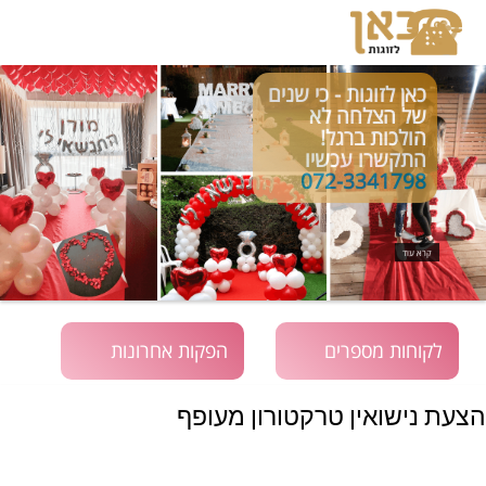
כאן לזוגות - כי שנים
של הצלחה לא
הולכות ברגל!
התקשרו עכשיו
072-3341798
קרא עוד
לקוחות מספרים
הפקות אחרונות
הצעת נישואין טרקטורון מעופף