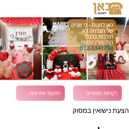
כאן לזוגות - כי שנים
של הצלחה לא
הולכות ברגל!
התקשרו עכשיו
072-3341798
קרא עוד
לקוחות מספרים
הפקות אחרונות
הצעת נישואין במסוק