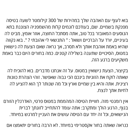
בוא לעוף עם האהבה שלך במהירות של 300 קילומטר לשעה בטיסה
מפנקת בשמיים. שם, בעודכם לוגמים קלות
מהשמפניה הצוננת בתא
הנוסעים המאובזר בכל טוב, אתה מסתכל החוצה, אוזר אומץ, מביט לה
בעיניים, יורד על הברכיים ושואל : " התנשאי לי אהובתי ? ". בוא נקווה
שהיא באמת אוהבת אותך ולא תסרב, אך נראה שאם הצעת לה נישואין
במטוס, הסיכויים שתענה בשלילה קטנים. כמה בחורים היום כבר באמת
משקיעים ברגע הזה.
בקיצור, הצעת נישואין במטוס. על זה אנחנו מדברים. בוא להוכיח לה
שאתה לוקח את הזוגיות בינכם הכי גבוה שאפשר. זוהי הצהרת כוונות
רצינית. אתה והיא בין שמיים וארץ וכל מה שנותר לך הוא להציע לה
לחיות אתך לנצח.
אין רומנטי מזה. חוויית הטיסה המהממת במטוס פרטי, האדרנלין הזורם
בגוף, הרגע הולך ומתקרב: אתה עומד להתחייב לזוגתך לברית
הנישואים, וכל זה יחד עם הטיסה עושים את העניין למרגש במיוחד.
כנראה שאתה בחור אקסטרימי במיוחד. לא הרבה בחורים יתאמצו אם