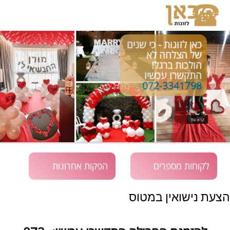
כאן לזוגות - כי שנים
של הצלחה לא
הולכות ברגל!
התקשרו עכשיו
072-3341798
קרא עוד
לקוחות מספרים
הפקות אחרונות
הצעת נישואין במטוס