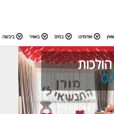
אין
אודותינו
במים
באוויר
ביבשה
הולכות
0